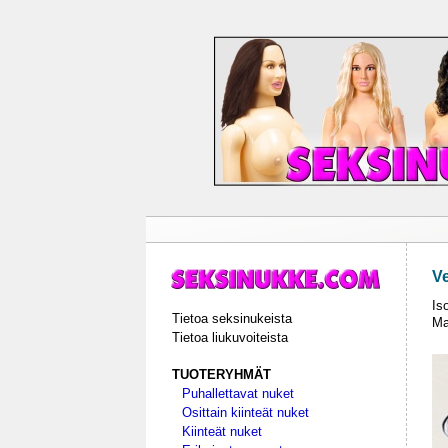
Ve
Is
Tietoa seksinukeista
Ma
Tietoa liukuvoiteista
TUOTERYHMÄT
Puhallettavat nuket
Osittain kiinteät nuket
Kiinteät nuket