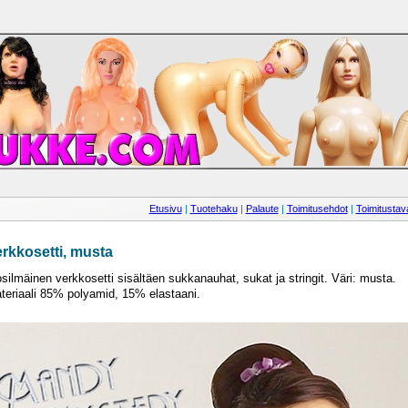
Etusivu
|
Tuotehaku
|
Palaute
|
Toimitusehdot
|
Toimitustava
rkkosetti, musta
osilmäinen verkkosetti sisältäen sukkanauhat, sukat ja stringit. Väri: musta.
teriaali 85% polyamid, 15% elastaani.