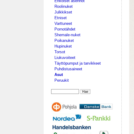
Erikoiset asennot
Roolinuket
Julkkikset
Etniset
Varttuneet
Pornotähdet
Shemale-nuket
Poikanuket
Hupinuket
Torsot
Liukuvoiteet
Täyttöpumput ja tarvikkeet
Puhdistusaineet
Asut
Peruukit