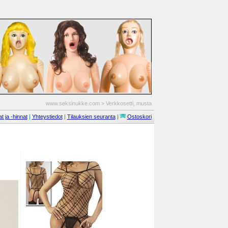
www.seksinukke.com
>
Verkkosetti, musta
t ja -hinnat
|
Yhteystiedot
|
Tilauksien seuranta
|
Ostoskori