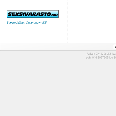
Superedullinen Outlet-myymälä!
Avilant Oy, (Jäspilänk
puh. 044 2027805 klo 10