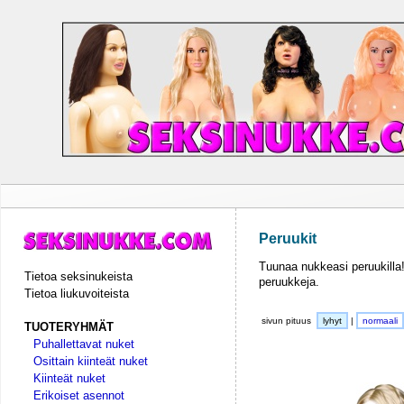
Peruukit
Tuunaa nukkeasi peruukilla
Tietoa seksinukeista
peruukkeja.
Tietoa liukuvoiteista
sivun pituus
lyhyt
|
normaali
TUOTERYHMÄT
Puhallettavat nuket
Osittain kiinteät nuket
Kiinteät nuket
Erikoiset asennot