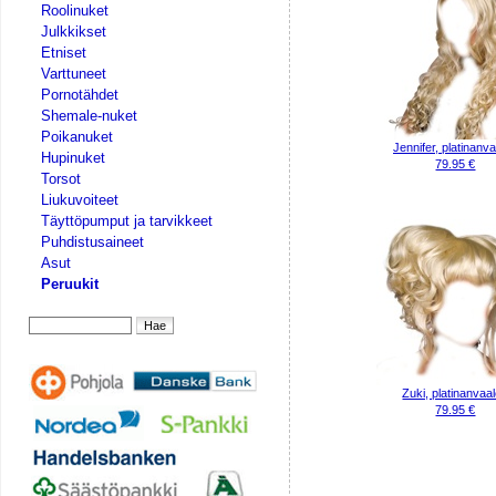
Roolinuket
Julkkikset
Etniset
Varttuneet
Pornotähdet
Shemale-nuket
Poikanuket
Jennifer, platinanv
Hupinuket
79.95 €
Torsot
Liukuvoiteet
Täyttöpumput ja tarvikkeet
Puhdistusaineet
Asut
Peruukit
Zuki, platinanvaa
79.95 €