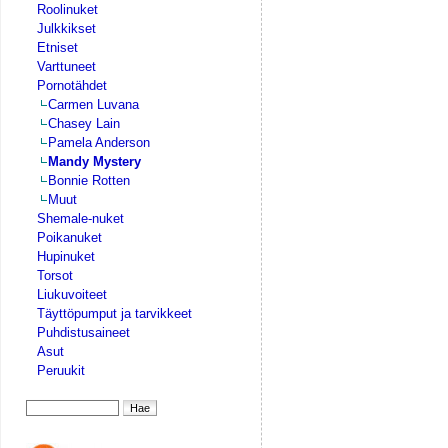
Roolinuket
Julkkikset
Etniset
Varttuneet
Pornotähdet
Carmen Luvana
Chasey Lain
Pamela Anderson
Mandy Mystery
Bonnie Rotten
Muut
Shemale-nuket
Poikanuket
Hupinuket
Torsot
Liukuvoiteet
Täyttöpumput ja tarvikkeet
Puhdistusaineet
Asut
Peruukit