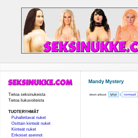
Mandy Mystery
Tietoa seksinukeista
sivun pituus
lyhyt
|
normaali
Tietoa liukuvoiteista
TUOTERYHMÄT
Puhallettavat nuket
Osittain kiinteät nuket
Kiinteät nuket
Erikoiset asennot