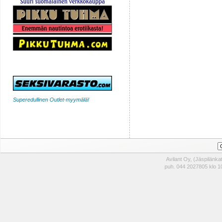
Superedullinen Outlet-myymälä!
Avilant Oy, (Jäspilänk
puh. 044 2027805 klo 10