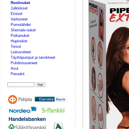
Roolinuket
Julkkikset
Etniset
Varttuneet
Pornotähdet
Shemale-nuket
Poikanuket
Hupinuket
Torsot
Liukuvoiteet
Täyttöpumput ja tarvikkeet
Puhdistusaineet
Asut
Peruukit