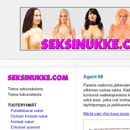
Agent 69
Parasta realismia järkevään 
Tietoa seksinukeista
silkkinen ruskea tukka. Käd
Tietoa liukuvoiteista
kynsissä vaaleanpunaista ky
sekä anus, jotka voit irrott
täyttöpumppu ja paikkausta
TUOTERYHMÄT
Puhallettavat nuket
Näytä vain yksi kuva isona
Osittain kiinteät nuket
Kiinteät nuket
Erikoiset asennot