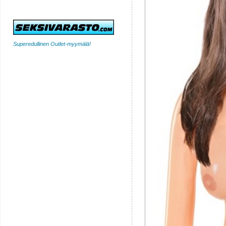
Superedullinen Outlet-myymälä!